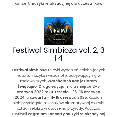
koncert muzyki relaksacyjnej dla uczestników
Festiwal Simbioza vol. 2, 3
i 4
Festiwal Simbiosa
to cykl wydarzeń celebrujących
naturę, muzykę i wspólnotę, odbywający się w
malowniczych
Warchałach nad jeziorem
Świętajno
.
Druga edycja
miała miejsce
2–5
czerwca 2022 roku
,
trzecia
–
13–16 czerwca
2024
, a
czwarta
–
11–15 czerwca 2025
. Każda z
nich przyciągała miłośników alternatywnej muzyki,
sztuki i relaksu w otoczeniu przyrody. Podczas
festiwali
zagrałam koncerty muzyki relaksacyjnej