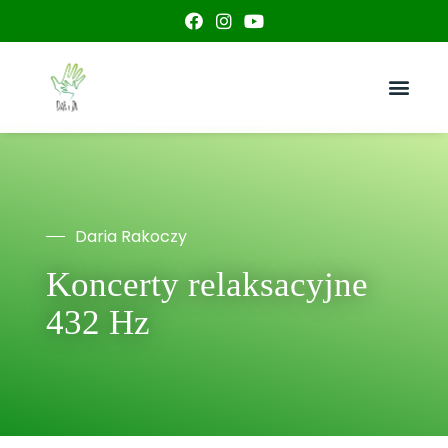
Koncerty relaksacyjne 432 Hz
Daria Rakoczy
Koncerty relaksacyjne
432 Hz