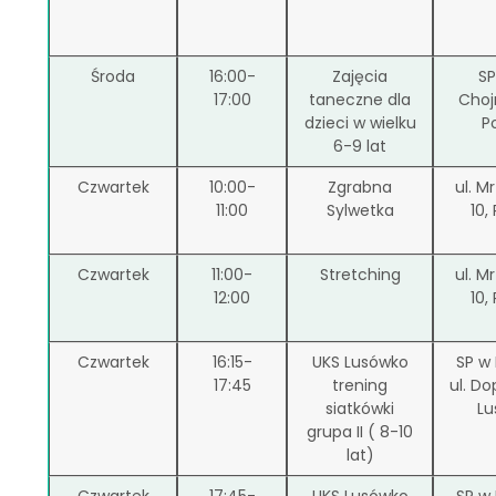
Środa
16:00-
Zajęcia
SP
17:00
taneczne dla
Choj
dzieci w wielku
P
6-9 lat
Czwartek
10:00-
Zgrabna
ul. M
11:00
Sylwetka
10,
Czwartek
11:00-
Stretching
ul. M
12:00
10,
Czwartek
16:15-
UKS Lusówko
SP w
17:45
trening
ul. Do
siatkówki
Lu
grupa II ( 8-10
lat)
Czwartek
17:45-
UKS Lusówko
SP w