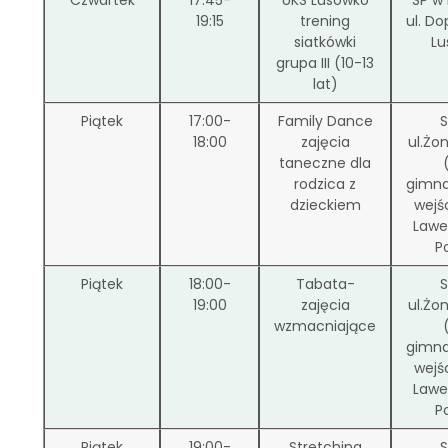
19:15
trening
ul. Do
siatkówki
Lu
grupa III (10-13
lat)
Piątek
17:00-
Family Dance
S
18:00
zajęcia
ul.Żo
taneczne dla
rodzica z
gimna
dzieckiem
wejśc
Lawe
P
Piątek
18:00-
Tabata-
S
19:00
zajęcia
ul.Żo
wzmacniające
gimna
wejśc
Lawe
P
Piątek
19:00-
Stretching
S