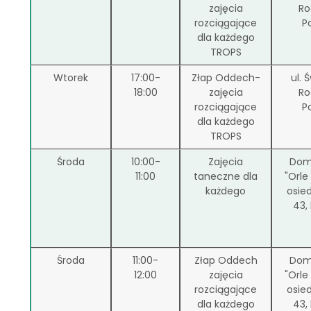
zajęcia
Ro
rozciągające
P
dla każdego
TROPS
Wtorek
17:00-
Złap Oddech-
ul. 
18:00
zajęcia
Ro
rozciągające
P
dla każdego
TROPS
Środa
10:00-
Zajęcia
Dom
11:00
taneczne dla
"Orle
każdego
osie
43,
Środa
11:00-
Złap Oddech
Dom
12:00
zajęcia
"Orle
rozciągające
osie
dla każdego
43,