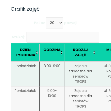
Grafik zajęć
Pokaż
pozycji
Szukaj:
DZIEŃ
GODZINA
RODZAJ
MI
TYGODNIA
ZAJĘĆ
Poniedziałek
8:00-9:00
Zajecia
ul. 
taneczne dla
Ro
seniorów
P
TROPS
Poniedziałek
9:00-
Zajecia
ul. 
10:00
taneczne dla
Ro
seniorów
P
TROPS