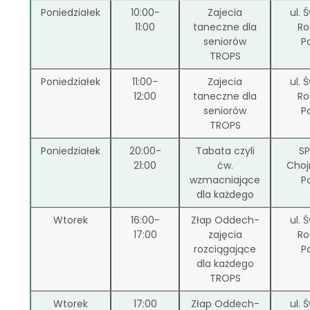
Poniedziałek
10:00-
Zajecia
ul. 
11:00
taneczne dla
Ro
seniorów
P
TROPS
Poniedziałek
11:00-
Zajecia
ul. 
12:00
taneczne dla
Ro
seniorów
P
TROPS
Poniedziałek
20:00-
Tabata czyli
SP
21:00
ćw.
Choj
wzmacniające
P
dla każdego
Wtorek
16:00-
Złap Oddech-
ul. 
17:00
zajęcia
Ro
rozciągające
P
dla każdego
TROPS
Wtorek
17:00
Złap Oddech-
ul. 