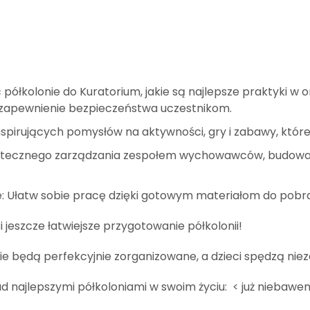
ć półkolonie do Kuratorium, jakie są najlepsze praktyki w o
 zapewnienie bezpieczeństwa uczestnikom.
nspirujących pomysłów na aktywności, gry i zabawy, które
utecznego zarządzania zespołem wychowawców, budowania 
e: Ułatw sobie pracę dzięki gotowym materiałom do pobra
jeszcze łatwiejsze przygotowanie półkolonii!
ie będą perfekcyjnie zorganizowane, a dzieci spędzą nie
nad najlepszymi półkoloniami w swoim życiu: < już niebaw